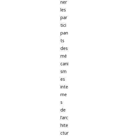
ner
les
par
tici
pan
ts
des
mé
cani
sm
es
inte
rne
s
de
l’arc
hite
ctur