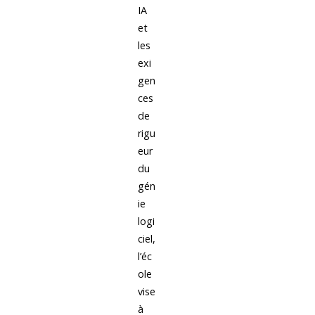
IA
et
les
exi
gen
ces
de
rigu
eur
du
gén
ie
logi
ciel,
l’éc
ole
vise
à