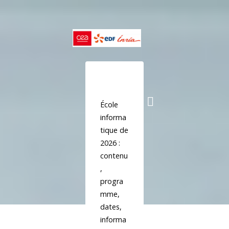
Skip
to
content
École
informa
tique de
2026 :
contenu
,
progra
mme,
dates,
informa