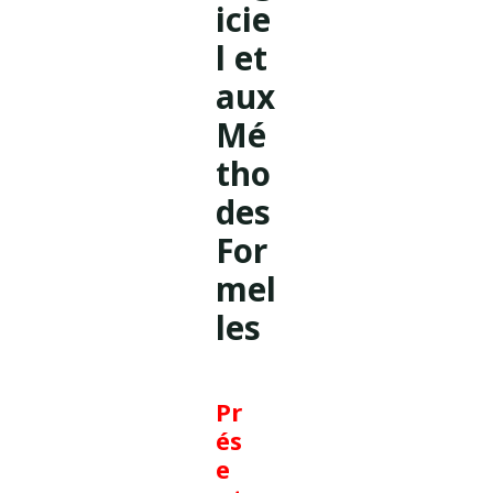
icie
l et
aux
Mé
tho
des
For
mel
les
Pr
és
e