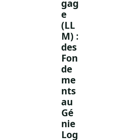
gag
e
(LL
M) :
des
Fon
de
me
nts
au
Gé
nie
Log