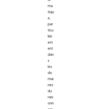
ma
tiqu
e,
par
ticu
lièr
em
ent
dan
s
les
do
mai
nes
du
rais
onn