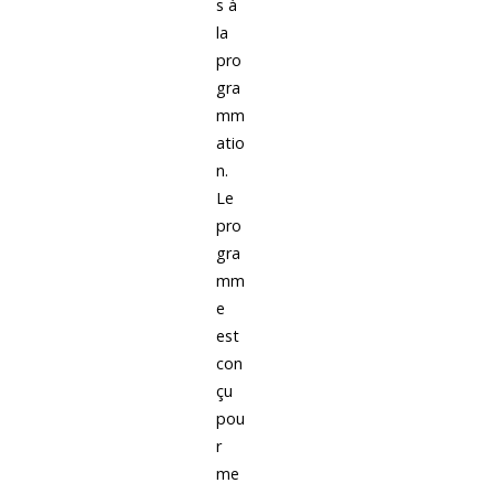
s à
la
pro
gra
mm
atio
n.
Le
pro
gra
mm
e
est
con
çu
pou
r
me