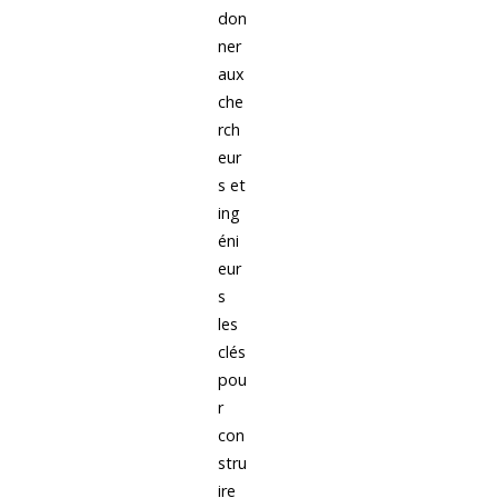
don
ner
aux
che
rch
eur
s et
ing
éni
eur
s
les
clés
pou
r
con
stru
ire