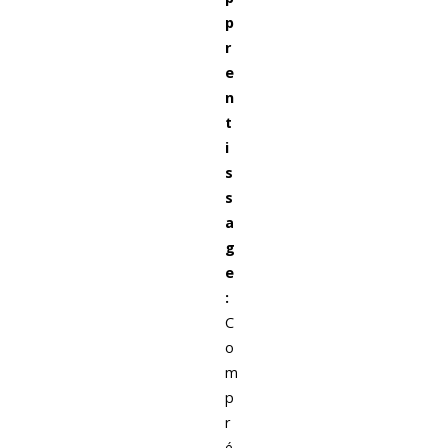
p
r
e
n
t
i
s
s
a
g
e
:
C
o
m
p
r
é