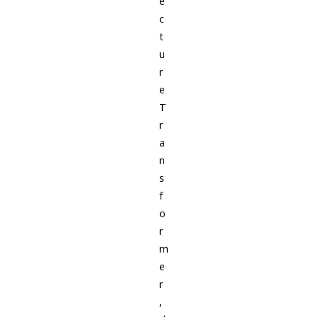
e
c
t
u
r
e
T
r
a
n
s
f
o
r
m
e
r
,