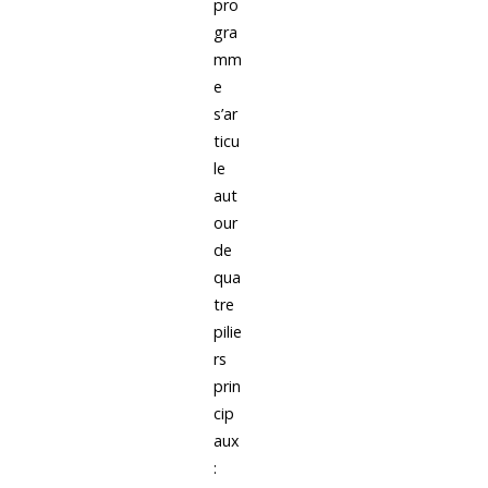
pro
gra
mm
e
s’ar
ticu
le
aut
our
de
qua
tre
pilie
rs
prin
cip
aux
: